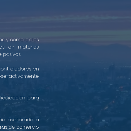
les y comerciales
cios en materias
 pasivos.
controladores en
dose activamente
liquidación para
 ha asesorado a
aras de comercio