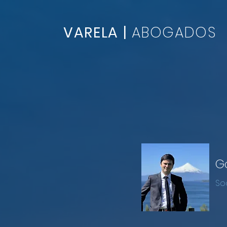
VARELA |
ABOGADOS
G
So