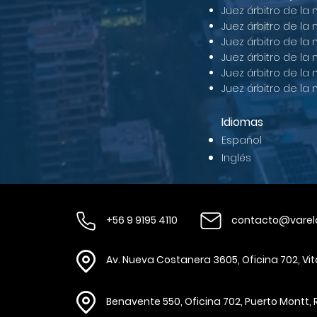
Juez árbitro de la
Juez
árbitro de la
J
uez árbitro de la
Juez árbitro de la
Juez árbitro de la
Juez árbitro de la
Idiomas
Español
Inglés
+56 9 9195 4110
contacto@varel
Av. Nueva Costanera 3605, Oficina 702, Vi
Benavente 550, Oficina 702, Puerto Montt, 