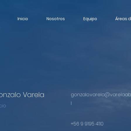
Inicio
Nosotros
Equipo
Áreas d
onzalo Varela
gonzalo.varela@varelaa
l
cio
+56 9 9195 4110