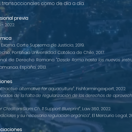
 transaccionales como de día a día.
sional previa
 - 2022.
émica
Excma. Corte Suprema de Justicia, 2019.
ho, Pontificia Universidad Católica de Chile, 2017.
ional de Derecho Romano: "
Desde Roma hasta los nuevos inst
amanca, España, 2013.
ciones
tractive alternative for aquaculture
", Fishfarmingexpert, 2022.
rivados de la falta de regularización de los derechos de aprovec
Creditors Slam Ch. 11 Support Blueprint
", Law 360, 2022.
udiciales y su necesaria regulación orgánica
”, El Mercurio Legal, 2
ociaciones